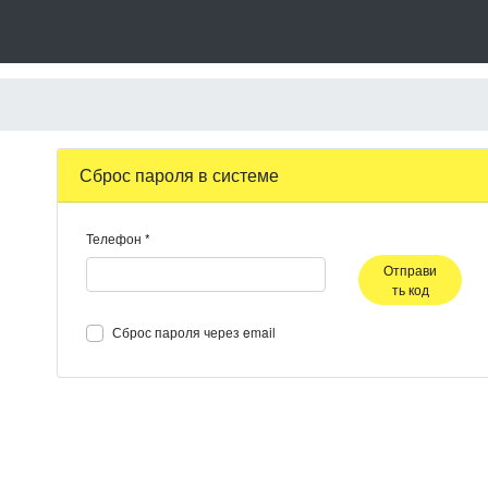
Сброс пароля в системе
Телефон
*
Отправи
ть код
Сброс пароля через email